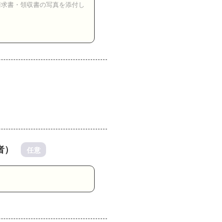
者）
任意