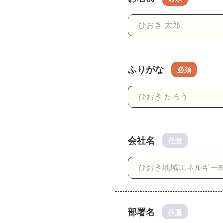
ふりがな
必須
会社名
任意
部署名
任意